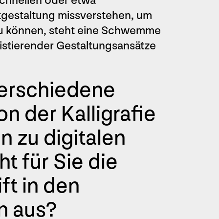
schnellen oder etwa
tgestaltung missverstehen, um
zu können, steht eine Schwemme
xistierender Gestaltungsansätze
verschiedene
on der Kalligrafie
n zu digitalen
t für Sie die
ft in den
n aus?