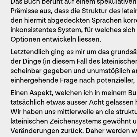
Das Buch beruht auf einem spekulativen
Prämisse aus, dass die Struktur des late
den hiermit abgedeckten Sprachen korrelie
inkonsistentes System, für welches sic
Optionen entwickeln liessen.
Letztendlich ging es mir um das grundsät
der Dinge (in diesem Fall des lateinische
scheinbar gegeben und unumstößlich a
einhergehende Frage nach potenzieller, s
Einen Aspekt, welchen ich in meinem 
tatsächlich etwas ausser Acht gelassen ha
Wir haben uns mittlerweile an die strukt
lateinischen Zeichensystems gewöhnt u
Veränderungen zurück. Daher werden wi