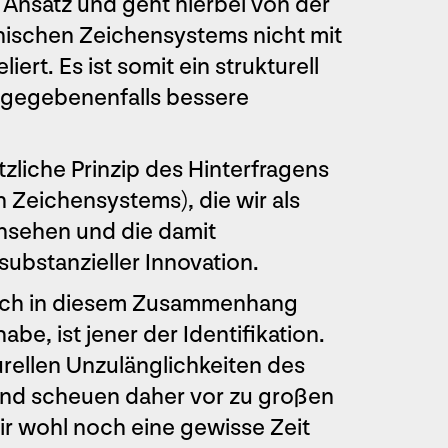
 Ansatz und geht hierbei von der
inischen Zeichensystems nicht mit
rt. Es ist somit ein strukturell
h gegebenenfalls bessere
zliche Prinzip des Hinterfragens
n Zeichensystems), die wir als
nsehen und die damit
ubstanzieller Innovation.
Buch in diesem Zusammenhang
be, ist jener der Identifikation.
urellen Unzulänglichkeiten des
nd scheuen daher vor zu großen
r wohl noch eine gewisse Zeit