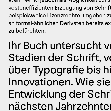
Wenn wir KI jedoch als Möglichkeit zur 
kosteneffizienten Erzeugung von Schrif
beispielsweise Lizenzrechte umgehen 
an formal-ähnlichen Derivaten bereits e
zu befürchten.
Ihr Buch untersucht 
Stadien der Schrift, v
über Typografie bis hi
Innovationen. Wie sieh
Entwicklung der Schri
nächsten Jahrzehnte