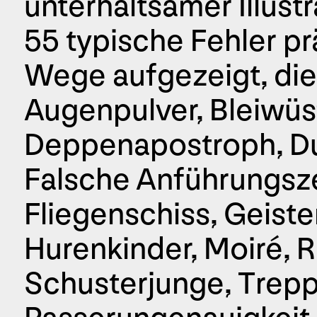
unterhaltsamer Illus
55 typische Fehler pr
Wege aufgezeigt, die
Augenpulver, Bleiwüs
Deppenapostroph, D
Falsche Anführungsz
Fliegenschiss, Geiste
Hurenkinder, Moiré, 
Schusterjunge, Trepp