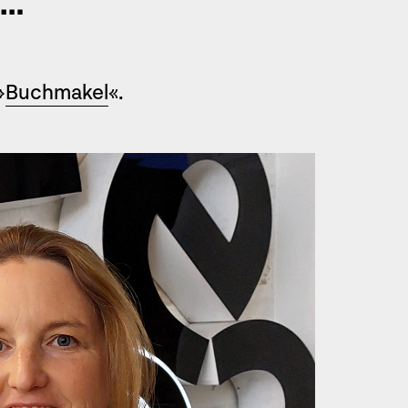
 …
»
Buchmakel
«.