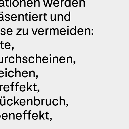
trationen werden
äsentiert und
se zu vermeiden:
te,
urchscheinen,
eichen,
reffekt,
Rückenbruch,
eneffekt,