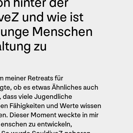
on hinter der
eZ und wie ist
, junge Menschen
altung zu
m meiner Retreats für
agte, ob es etwas Ähnliches auch
 dass viele Jugendliche
enen Fähigkeiten und Werte wissen
ten. Dieser Moment weckte in mir
Menschen zu entwickeln,