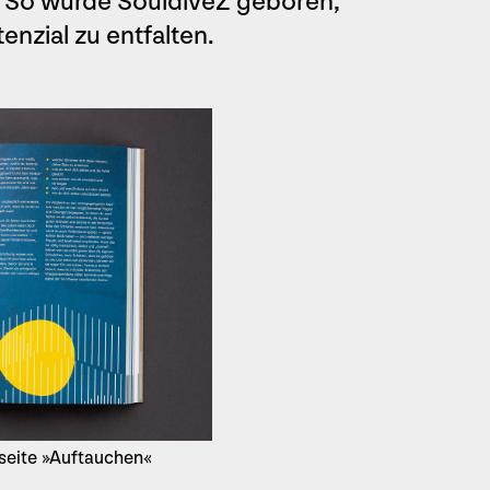
. So wurde SouldiveZ geboren,
enzial zu entfalten.
lseite »Auftauchen«