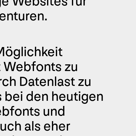
ge Websites für
enturen.
öglichkeit
t Webfonts zu
ch Datenlast zu
s bei den heutigen
ebfonts und
auch als eher