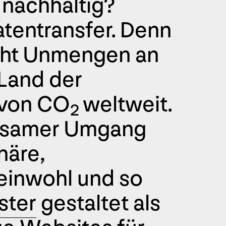
nachhaltig?
atentransfer. Denn
ucht Unmengen an
 Land der
 von CO
weltweit.
2
htsamer Umgang
häre,
meinwohl und so
ster
gestaltet als